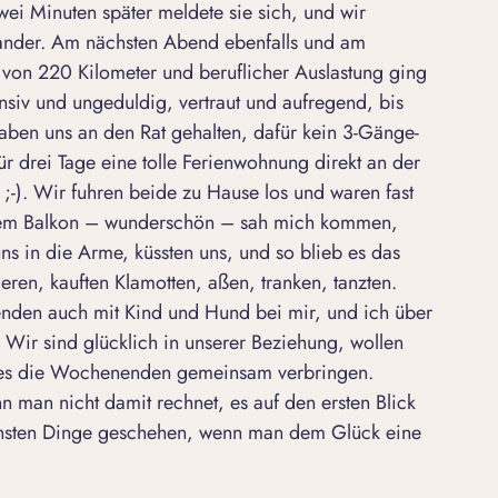
ei Minuten später meldete sie sich, und wir
inander. Am nächsten Abend ebenfalls und am
von 220 Kilometer und beruflicher Auslastung ging
siv und ungeduldig, vertraut und aufregend, bis
haben uns an den Rat gehalten, dafür kein 3-Gänge-
 drei Tage eine tolle Ferienwohnung direkt an der
-). Wir fuhren beide zu Hause los und waren fast
f dem Balkon – wunderschön – sah mich kommen,
uns in die Arme, küssten uns, und so blieb es das
en, kauften Klamotten, aßen, tranken, tanzten.
nden auch mit Kind und Hund bei mir, und ich über
. Wir sind
glücklich in unserer Beziehung
, wollen
res die Wochenenden gemeinsam verbringen.
 man nicht damit rechnet, es auf den ersten Blick
chönsten Dinge geschehen, wenn man dem Glück eine