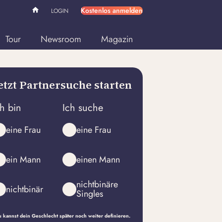
Kostenlos anmelden
LOGIN
Tour
Newsroom
Magazin
etzt Partnersuche starten
ch bin
Ich suche
eine Frau
eine Frau
ein Mann
einen Mann
nichtbinäre
nichtbinär
Singles
 kannst dein Geschlecht später noch weiter definieren.