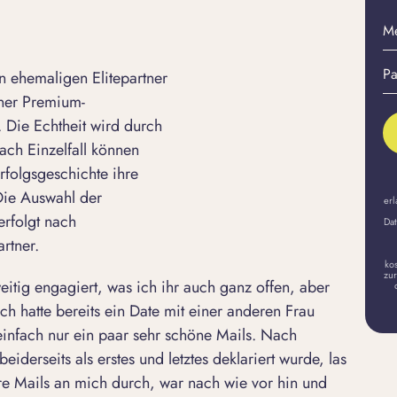
M
E-
Pa
Ma
 ehemaligen Elitepartner
er
A
iner Premium-
 Die Echtheit wird durch
ach Einzelfall können
rfolgsgeschichte ihre
 Die Auswahl der
erl
erfolgt nach
Dat
rtner.
ko
zur
itig engagiert, was ich ihr auch ganz offen, aber
 Ich hatte bereits ein Date mit einer anderen Frau
einfach nur ein paar sehr schöne Mails. Nach
eiderseits als erstes und letztes deklariert wurde, las
hre Mails an mich durch, war nach wie vor hin und