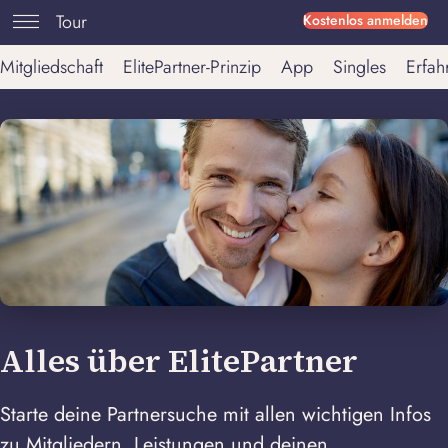
Tour
Kostenlos anmelden
Mitgliedschaft
ElitePartner-Prinzip
App
Singles
Erfah
Alles über ElitePartner
Starte deine Partnersuche mit allen wichtigen Infos
zu Mitgliedern, Leistungen und deinen