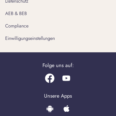
Datenschutz
AEB & BEB
Compliance
Einwilligungseinstellungen
Folge uns auf:
Facebook
Youtube.com
Unsere Apps
Download
Download