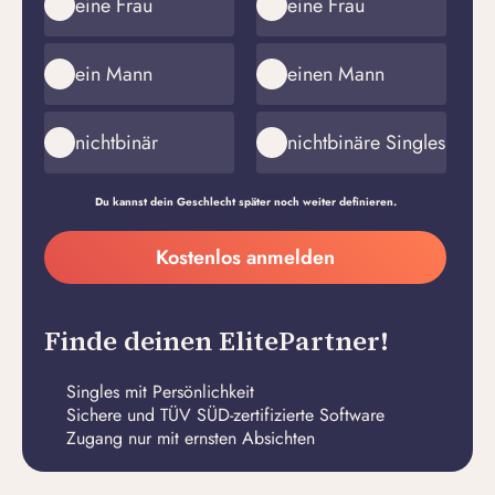
eine Frau
eine Frau
ein Mann
einen Mann
nichtbinär
nichtbinäre Singles
Du kannst dein Geschlecht später noch weiter definieren.
Meine
Kostenlos anmelden
E-
Passwort
Mail-
erstellen
Adresse
Finde deinen ElitePartner!
Singles mit Persönlichkeit
Sichere und TÜV SÜD-zertifizierte Software
Zugang nur mit ernsten Absichten