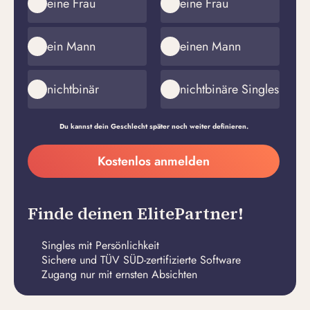
eine Frau
eine Frau
ein Mann
einen Mann
nichtbinär
nichtbinäre Singles
Du kannst dein Geschlecht später noch weiter definieren.
Meine
Kostenlos anmelden
E-
Passwort
Mail-
erstellen
Adresse
Finde deinen ElitePartner!
Singles mit Persönlichkeit
Sichere und TÜV SÜD-zertifizierte Software
Zugang nur mit ernsten Absichten