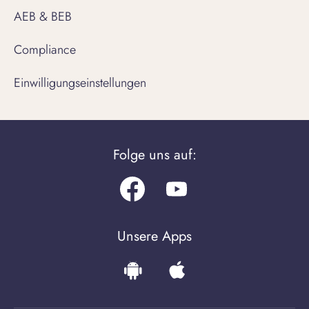
AEB & BEB
Compliance
Einwilligungseinstellungen
Folge uns auf:
Facebook
Youtube.com
Unsere Apps
Download
Download
the
the