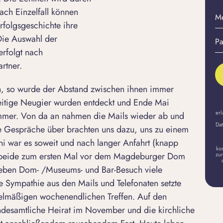
ach Einzelfall können
M
rfolgsgeschichte ihre
E-
Pa
 Die Auswahl der
Ma
er
erfolgt nach
A
rtner.
n, so wurde der Abstand zwischen ihnen immer
itige Neugier wurden entdeckt und Ende Mai
erl
mer. Von da an nahmen die Mails wieder ab und
Dat
ge Gespräche über brachten uns dazu, uns zu einem
uni war es soweit und nach langer Anfahrt (knapp
ko
 beide zum ersten Mal vor dem Magdeburger Dom
zur
eben Dom- /Museums- und Bar-Besuch viele
Sympathie aus den Mails und Telefonaten setzte
egelmäßigen wochenendlichen Treffen. Auf den
andesamtliche Heirat im November und die kirchliche