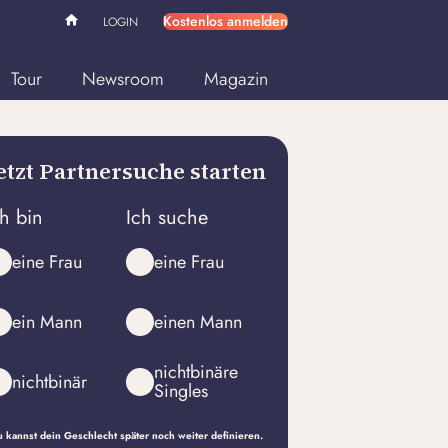
Kostenlos anmelden
LOGIN
Tour
Newsroom
Magazin
etzt Partnersuche starten
ch bin
Ich suche
eine Frau
eine Frau
ein Mann
einen Mann
nichtbinäre
nichtbinär
Singles
 kannst dein Geschlecht später noch weiter definieren.