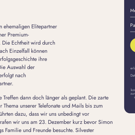
M
E-
Pa
Ma
 ehemaligen Elitepartner
er
A
iner Premium-
 Die Echtheit wird durch
ach Einzelfall können
rfolgsgeschichte ihre
 Die Auswahl der
erl
erfolgt nach
Dat
rtner.
ko
zur
e Treffen dann doch länger als geplant. Die zarte
 Thema unserer Telefonate und Mails bis zum
führten dazu, dass wir uns unbedingt vor
 trafen wir uns am 23. Dezember kurz bevor Simon
Familie und Freunde besuchte. Silvester