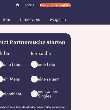
Kostenlos anmelden
LOGIN
Tour
Newsroom
Magazin
etzt Partnersuche starten
ch bin
Ich suche
eine Frau
eine Frau
ein Mann
einen Mann
nichtbinäre
nichtbinär
Singles
 kannst dein Geschlecht später noch weiter definieren.