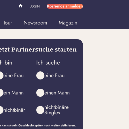
Kostenlos anmelden
LOGIN
Tour
Newsroom
Magazin
etzt Partnersuche starten
ch bin
Ich suche
eine Frau
eine Frau
ein Mann
einen Mann
nichtbinäre
nichtbinär
Singles
 kannst dein Geschlecht später noch weiter definieren.