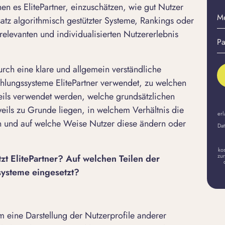
 es ElitePartner, einzuschätzen, wie gut Nutzer
M
atz algorithmisch gestützter Systeme, Rankings oder
E-
 relevanten und individualisierten Nutzererlebnis
Pa
Ma
er
A
durch eine klare und allgemein verständliche
hlungssysteme ElitePartner verwendet, zu welchen
ils verwendet werden, welche grundsätzlichen
ils zu Grunde liegen, in welchem Verhältnis die
erl
n und auf welche Weise Nutzer diese ändern oder
Dat
ko
zur
t ElitePartner? Auf welchen Teilen der
systeme eingesetzt?
um eine Darstellung der Nutzerprofile anderer