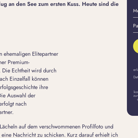
lug an den See zum ersten Kuss. Heute sind die
M
E-
Pa
Ma
er
A
 ehemaligen Elitepartner
iner Premium-
 Die Echtheit wird durch
erl
Dat
ach Einzelfall können
rfolgsgeschichte ihre
ko
 Die Auswahl der
zur
erfolgt nach
rtner.
he Lächeln auf dem verschwommenen
Profilfoto
und
eine Nachricht zu schicken. Kurz darauf erhielt ich