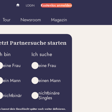
Kostenlos anmelden
LOGIN
Tour
Newsroom
Magazin
etzt Partnersuche starten
ch bin
Ich suche
eine Frau
eine Frau
ein Mann
einen Mann
nichtbinäre
nichtbinär
Singles
 kannst dein Geschlecht später noch weiter definieren.