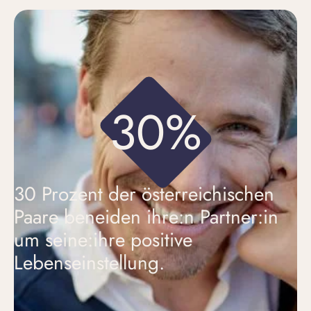
30%
30 Prozent der österreichischen
Paare beneiden ihre:n Partner:in
um seine:ihre positive
Lebenseinstellung.