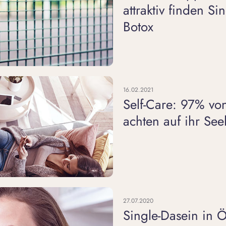
attraktiv finden Si
Botox
16.02.2021
Self-Care: 97% von
achten auf ihr Se
27.07.2020
Single-Dasein in Ö