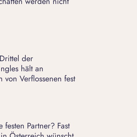
chaften werden nicht
Drittel der
ingles hält an
 von Verflossenen fest
 festen Partner? Fast
e in Österreich wünscht