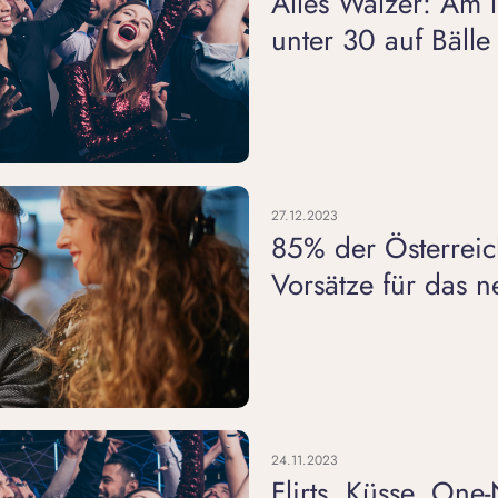
Alles Walzer: Am 
unter 30 auf Bälle
27.12.2023
85% der Österrei
Vorsätze für das n
24.11.2023
Flirts, Küsse, One