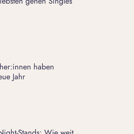
liebsten gehen Singles
cher:innen haben
eue Jahr
-Night-Stands: Wie weit