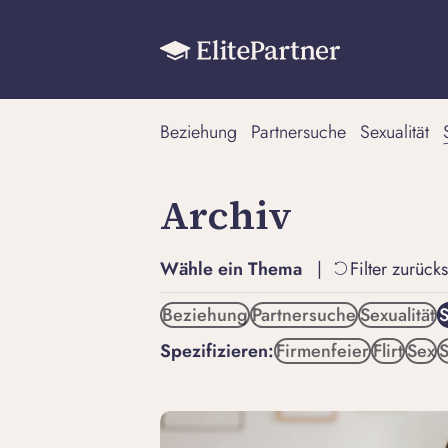
Beziehung
Partnersuche
Sexualität
Archiv
Wähle ein Thema
|
Filter zurück
Beziehung
Partnersuche
Sexualität
S
Spezifizieren:
Firmenfeier
Flirt
Sex
S