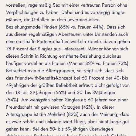
vorstellen, regelmäßig Sex mit einer vertrauten Person ohne
Verpflichtungen zu haben. Dabei sind es vorrangig Single-
Männer, die Gefallen an dem unverbindlichen
Beziehungsmodell finden (65% vs. Frauen 44%). Dass sich
aus diesen regelmäßigen Abenteuern unter Umständen auch
eine ernsthafte Partnerschaft entwickeln könnte, davon gehen
78 Prozent der Singles aus. Interessant: Männer können sich
diesen Schritt in Richtung ernsthafte Beziehung durchaus
häufiger vorstellen als Frauen (Männer 82% vs. Frauen 72%).
Betrachtet man die Altersgruppen, so zeigt sich, dass sich
das Friends-with-Benefits-Konzept bei 60 Prozent der 40- bis
49-Jährigen der größten Beliebtheit erfreut; dicht gefolgt von
den 18- bis 29-Jährigen (56%) und 30- bis 39-Jährigen
(54%). Am wenigsten halten Singles ab 60 Jahren von einer
Freundschaft mit gewissen Vorzügen (42%). In dieser
Altersgruppe ist die Mehrheit (82%) auch der Meinung, dass
es zwar schön und unkompliziert klingt, aber nicht lange gut
gehen kann. Bei den 50- bis 59-Jährigen überwiegen