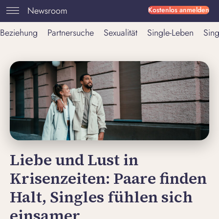
Newsroom
Kostenlos anmelden
Beziehung
Partnersuche
Sexualität
Single-Leben
Sing
Liebe und Lust in
Krisenzeiten: Paare finden
Halt, Singles fühlen sich
einsamer