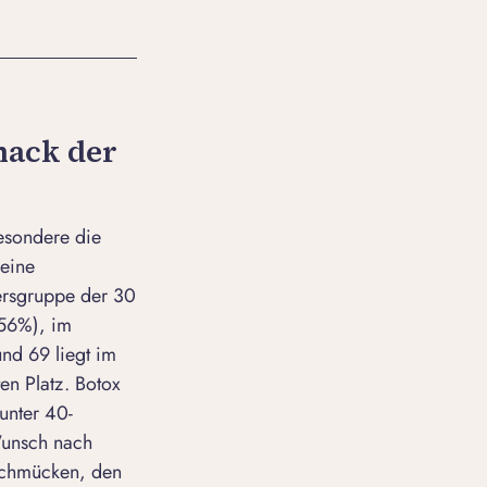
mack der
esondere die
leine
ltersgruppe der 30
(56%), im
nd 69 liegt im
en Platz. Botox
unter 40-
 Wunsch nach
schmücken, den