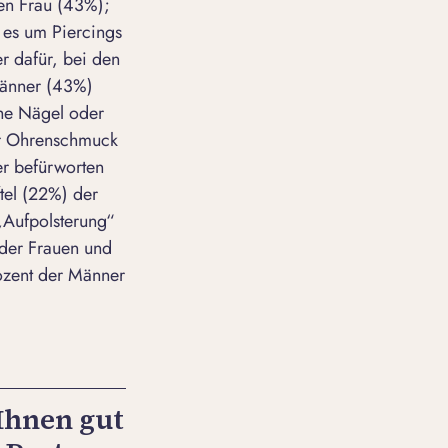
ten Frau (43%);
 es um Piercings
r dafür, bei den
Männer (43%)
che Nägel oder
er Ohrenschmuck
er befürworten
ftel (22%) der
 „Aufpolsterung“
 der Frauen und
rozent der Männer
Ihnen gut