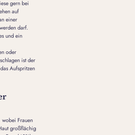
iese gern bei
tehen auf
an einer
werden darf.
es und ein
gen oder
schlagen ist der
 das Aufspritzen
er
, wobei Frauen
aut großflächig