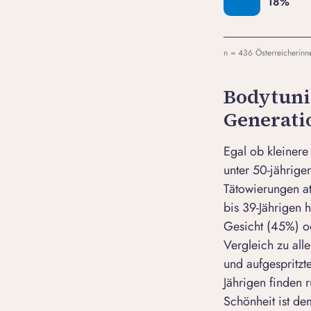
n = 436 Österreicherinne
Bodytuni
Generati
Egal ob kleinere
unter 50-jährigen
Tätowierungen att
bis 39-Jährigen 
Gesicht (45%) o
Vergleich zu all
und aufgespritzt
Jährigen finden 
Schönheit ist d