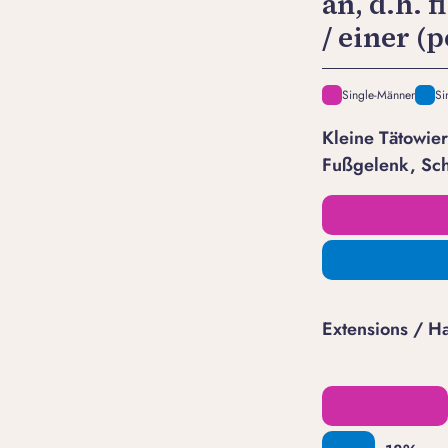
an, d.h. 
/ einer (
Single-Männer
Si
Kleine Tätowier
Fußgelenk, Sch
Extensions / H