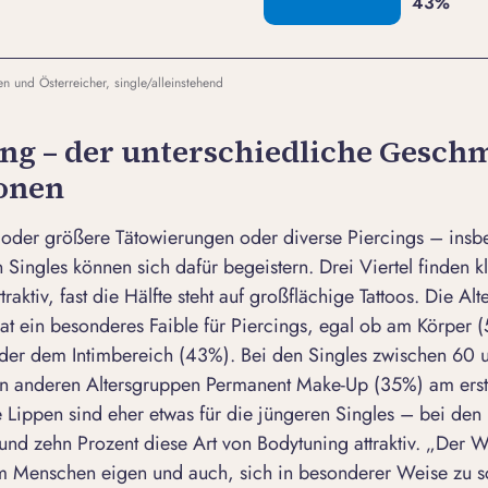
n und Österreicher, single/alleinstehend
ng – der unterschiedliche Gesch
onen
 oder größere Tätowierungen oder diverse Piercings – insb
 Singles können sich dafür begeistern. Drei Viertel finden k
raktiv, fast die Hälfte steht auf großflächige Tattoos. Die A
hat ein besonderes Faible für Piercings, egal ob am Körper 
der dem Intimbereich (43%). Bei den Singles zwischen 60 u
en anderen Altersgruppen Permanent Make-Up (35%) am erst
e Lippen sind eher etwas für die jüngeren Singles – bei den 
rund zehn Prozent diese Art von Bodytuning attraktiv. „Der
em Menschen eigen und auch, sich in besonderer Weise zu 