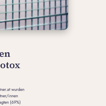
den
Botox
tner.at wurden
tner/innen
ragten (69%)