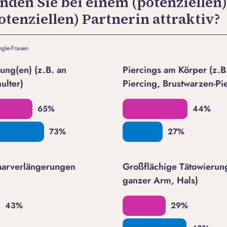
finden Sie bei einem (potenziellen
potenziellen) Partnerin attraktiv?
ngle-Frauen
ung(en) (z.B. an
Piercings am Körper (z.B
ulter)
Piercing, Brustwarzen-Pie
aarverlängerungen
Großflächige Tätowierun
ganzer Arm, Hals)