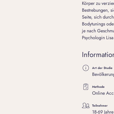
Körper zu verzie
Bestrebungen, s
Seite, sich durc
Bodytunings oder
je nach Geschma
Psychologin Lisa
Informatio
Art der Studie
Bevölkerung
Methode
Online Acc
Teilnehmer
18-69 Jahre