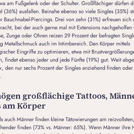
etwa am Fußgelenk oder der Schulter. Großflächiger dürfen d
el (36%) ausfallen. Beinahe ebenso so viele Singles (35%) s
r Bauchnabel-Piercings. Drei von zehn (31%) erfreuen sich 
acht, bei der auch gerne mal mit Extensions nachgeholfen 
e, Zunge oder Ohren reizen 29 Prozent der befragten Singl
g Metallschmuck auch im Intimbereich. Den Körper mittels
gischer Eingriffe zu optimieren, etwa mit Brustvergrößerun
, findet ebenso jeder und jede Fünfte (19%) gut. Weit abge
x, den nur sechs Prozent der Singles anziehend finden oder
.
ögen großflächige Tattoos, Männ
s am Körper
s auch Männer finden kleine Tätowierungen am reizvollsten
ehender finden (73% vs. Männer: 65%). Wenn Männer ihre H