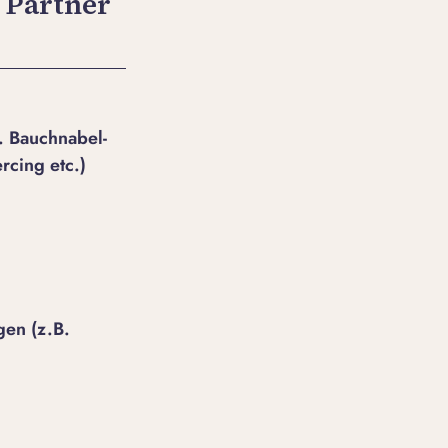
) Partner
. Bauchnabel-
rcing etc.)
gen (z.B.