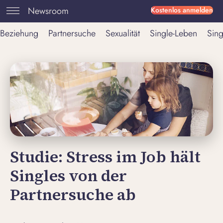
Newsroom
Kostenlos anmelden
Beziehung
Partnersuche
Sexualität
Single-Leben
Sing
Studie: Stress im Job hält
Singles von der
Partnersuche ab