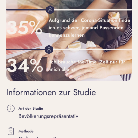
35
%
Aufgrund der Corona-Situation finde
ich es schwer, jemand Passenden
kennenzulernen
34
%
Ich brauche Me-Time (Zeit nur für
mich allein)
Informationen zur Studie
Art der Studie
Bevölkerungsrepräsentativ
Methode