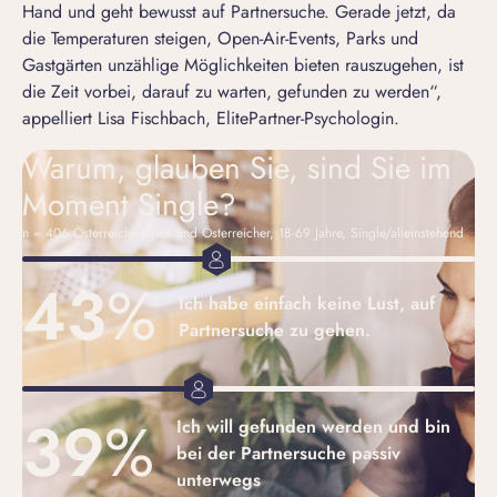
Hand und geht bewusst auf Partnersuche. Gerade jetzt, da
die Temperaturen steigen, Open-Air-Events, Parks und
Gastgärten unzählige Möglichkeiten bieten rauszugehen, ist
die Zeit vorbei, darauf zu warten, gefunden zu werden“,
appelliert Lisa Fischbach, ElitePartner-Psychologin.
Warum, glauben Sie, sind Sie im
Moment Single?
n = 406 Österreicherinnen und Österreicher, 18-69 Jahre, Single/alleinstehend
43
%
Ich habe einfach keine Lust, auf
Partnersuche zu gehen.
39
%
Ich will gefunden werden und bin
bei der Partnersuche passiv
unterwegs