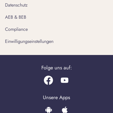
Datenschutz
AEB & BEB
Compliance
Einwilligungseinstellungen
Folge uns auf:
Facebook
Youtube.com
Unsere Apps
Download
Download