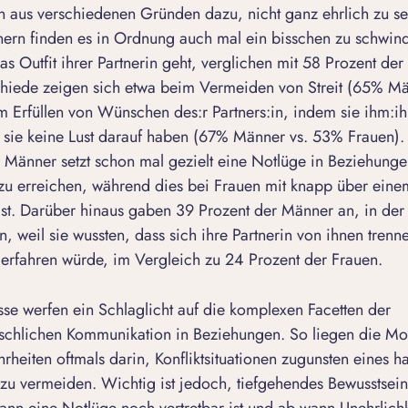
 aus verschiedenen Gründen dazu, nicht ganz ehrlich zu se
ern finden es in Ordnung auch mal ein bisschen zu schwin
as Outfit ihrer Partnerin geht, verglichen mit 58 Prozent der
chiede zeigen sich etwa beim Vermeiden von Streit (65% M
 Erfüllen von Wünschen des:r Partners:in, indem sie ihm:ih
sie keine Lust darauf haben (67% Männer vs. 53% Frauen).
 Männer setzt schon mal gezielt eine Notlüge in Beziehung
zu erreichen, während dies bei Frauen mit knapp über einem
l ist. Darüber hinaus gaben 39 Prozent der Männer an, in de
, weil sie wussten, dass sich ihre Partnerin von ihnen tren
 erfahren würde, im Vergleich zu 24 Prozent der Frauen.
se werfen ein Schlaglicht auf die komplexen Facetten der
chlichen Kommunikation in Beziehungen. So liegen die Mot
rheiten oftmals darin, Konfliktsituationen zugunsten eines 
zu vermeiden. Wichtig ist jedoch, tiefgehendes Bewusstsei