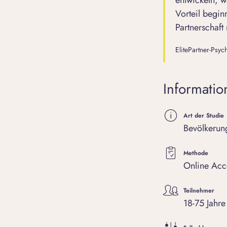
entwickeln, w
Vorteil begin
Partnerschaft
ElitePartner-Psyc
Informatio
Art der Studie
Bevölkerung
Methode
Online Acc
Teilnehmer
18-75 Jahre