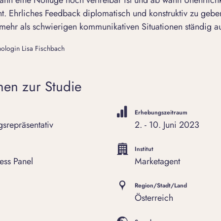
ann eine Notlüge noch vertretbar ist und ab wann Unehrlich
nt. Ehrliches Feedback diplomatisch und konstruktiv zu geben
 mehr als schwierigen kommunikativen Situationen ständig 
hologin Lisa Fischbach
nen zur Studie
Erhebungszeitraum
srepräsentativ
2. - 10. Juni 2023
Institut
ess Panel
Marketagent
Region/Stadt/Land
Österreich