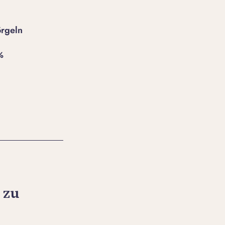
örgeln
 zu