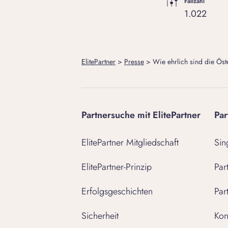
Fallzahl
1.022
ElitePartner
>
Presse
>
Wie ehrlich sind die Öst
Partnersuche mit ElitePartner
Par
ElitePartner Mitgliedschaft
Sin
ElitePartner-Prinzip
Par
Erfolgsgeschichten
Par
Sicherheit
Kon