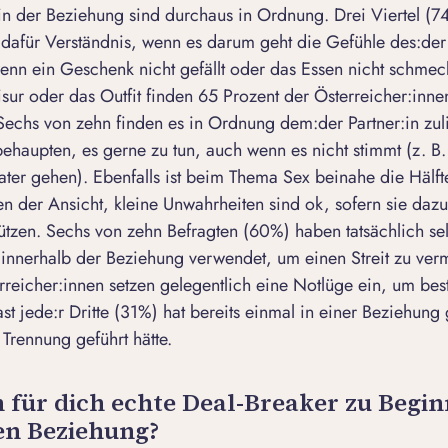
in der Beziehung sind durchaus in Ordnung. Drei Viertel (7
dafür Verständnis, wenn es darum geht die Gefühle des:der 
enn ein Geschenk nicht gefällt oder das Essen nicht schmec
isur oder das Outfit finden 65 Prozent der Österreicher:inne
 Sechs von zehn finden es in Ordnung dem:der Partner:in zul
haupten, es gerne zu tun, auch wenn es nicht stimmt (z. B.
ater gehen). Ebenfalls ist beim Thema Sex beinahe die Hälf
en der Ansicht, kleine Unwahrheiten sind ok, sofern sie daz
hützen. Sechs von zehn Befragten (60%) haben tatsächlich se
 innerhalb der Beziehung verwendet, um einen Streit zu ve
rreicher:innen setzen gelegentlich eine Notlüge ein, um bes
st jede:r Dritte (31%) hat bereits einmal in einer Beziehung
 Trennung geführt hätte.
für dich echte Deal-Breaker zu Begin
en Beziehung?