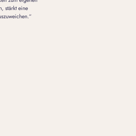
keit zum eigenen
, stärkt eine
auszuweichen.“