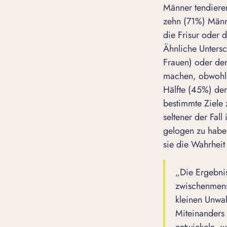
Männer tendieren
zehn (71%) Männ
die Frisur oder d
Ähnliche Unters
Frauen) oder dem
machen, obwohl 
Hälfte (45%) der
bestimmte Ziele 
seltener der Fal
gelogen zu haben
sie die Wahrheit
„Die Ergebnis
zwischenmens
kleinen Unwah
Miteinanders 