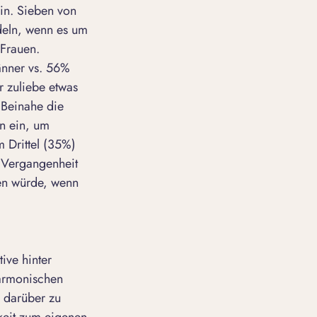
in. Sieben von
deln, wenn es um
 Frauen.
änner vs. 56%
r zuliebe etwas
 Beinahe die
en ein, um
 Drittel (35%)
r Vergangenheit
nen würde, wenn
ive hinter
harmonischen
n darüber zu