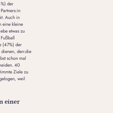
4%) der
Partners:in
kt. Auch in
n eine kleine
iebe etwas zu
 Fußball
te (47%) der
u dienen, den:die
lbst schon mal
rmeiden. 40
timmte Ziele zu
 gelogen, weil
n einer