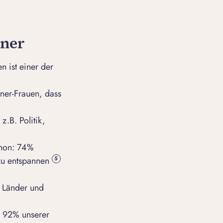
tner
n ist einer der
tner-Frauen, dass
z.B. Politik,
thon: 74%
zu entspannen
5
e Länder und
. 92% unserer