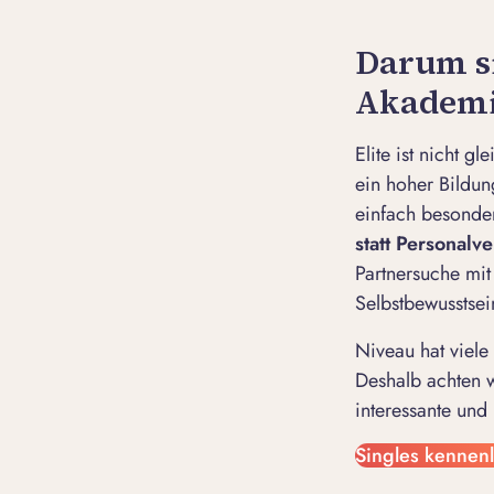
Darum si
Akademi
Elite ist nicht g
ein hoher Bildun
einfach besonder
statt Personalv
Partnersuche mit
Selbstbewusstse
Niveau hat viele
Deshalb achten w
interessante und
Singles kennen