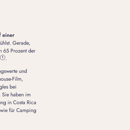
f einer
ühlst. Gerade,
in 65 Prozent der
.
1
ungswerte und
house-Film,
gles bei
. Sie haben im
ng in Costa Rica
n wie für Camping