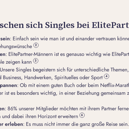
chen sich Singles bei ElitePar
 sein
: Einfach sein wie man ist und einander vertrauen könne
iehungswünsche
2
hen
: ElitePartner-Männern ist es genauso wichtig wie ElitePar
hle zeigen kann
3
 Unsere Singles begeistern sich für unterschiedliche Themen, 
 Business, Handwerken, Spirituelles oder Sport
4
spannen
: Ob mit einem guten Buch oder beim Netflix-Mara
er ist es besonders wichtig, in einer Beziehung gemeinsam 
en
: 86% unserer Mitglieder möchten mit ihrem Partner fern
n und dabei ihren Horizont erweitern
6
r erleben
: Es muss nicht immer die ganz große Reise sein