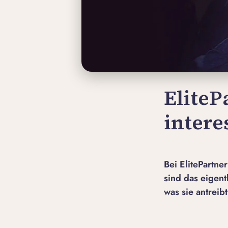
EliteP
inter
Bei ElitePartne
sind das eigent
was sie antreib