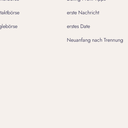
taktbörse
erste Nachricht
glebörse
erstes Date
Neuanfang nach Trennung
Unsere Apps
Download
Download
the
the