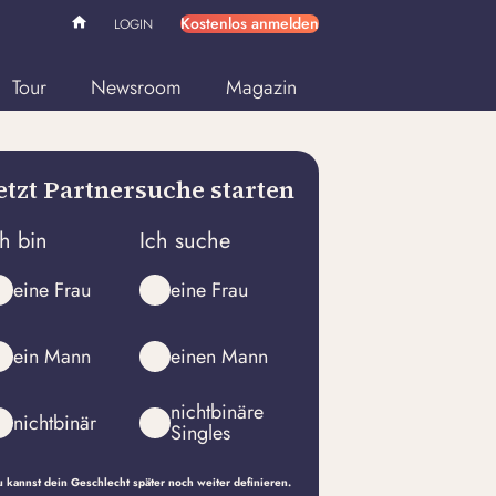
Kostenlos anmelden
LOGIN
Tour
Newsroom
Magazin
etzt Partnersuche starten
ch bin
Ich suche
eine Frau
eine Frau
ein Mann
einen Mann
nichtbinäre
nichtbinär
Singles
 kannst dein Geschlecht später noch weiter definieren.