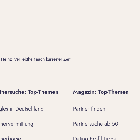
einz: Verliebtheit nach kürzester Zeit
tnersuche: Top-Themen
Magazin: Top-Themen
gles in Deutschland
Partner finden
tnervermittlung
Partnersuche ab 50
tnerbörse
Dating Profil Tipps