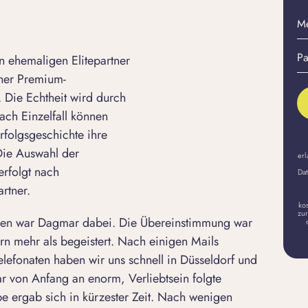
M
E-
Pa
Ma
 ehemaligen Elitepartner
er
A
iner Premium-
 Die Echtheit wird durch
ach Einzelfall können
rfolgsgeschichte ihre
 Die Auswahl der
erl
erfolgt nach
Dat
rtner.
ko
zur
ägen war Dagmar dabei. Die Übereinstimmung war
ern
mehr als begeistert. Nach einigen Mails
lefonaten haben wir uns schnell in Düsseldorf und
ar von Anfang an enorm,
Verliebtsein
folgte
be ergab sich in kürzester Zeit. Nach wenigen