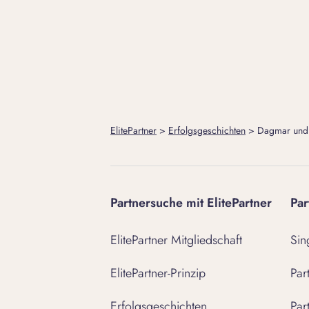
ElitePartner
>
Erfolgsgeschichten
>
Dagmar und H
Partnersuche mit ElitePartner
Par
ElitePartner Mitgliedschaft
Sin
ElitePartner-Prinzip
Par
Erfolgsgeschichten
Par