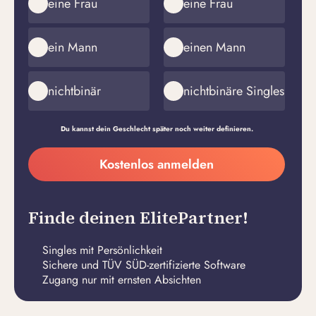
eine Frau
eine Frau
ein Mann
einen Mann
nichtbinär
nichtbinäre Singles
Du kannst dein Geschlecht später noch weiter definieren.
Meine
Kostenlos anmelden
E-
Passwort
Mail-
erstellen
Adresse
Finde deinen ElitePartner!
Singles mit Persönlichkeit
Sichere und TÜV SÜD-zertifizierte Software
Zugang nur mit ernsten Absichten