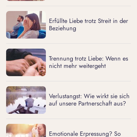
Erfüllte Liebe trotz Streit in der
Beziehung
Trennung trotz Liebe: Wenn es
nicht mehr weitergeht
Verlustangst: Wie wirkt sie sich
auf unsere Partnerschaft aus?
Emotionale Erpressung? So