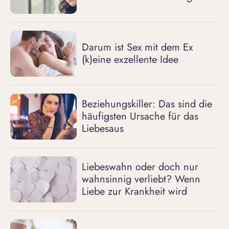
Darum ist Sex mit dem Ex
(k)eine exzellente Idee
Beziehungskiller: Das sind die
häufigsten Ursache für das
Liebesaus
Liebeswahn oder doch nur
wahnsinnig verliebt? Wenn
Liebe zur Krankheit wird