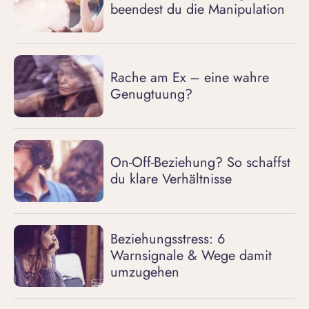
beendest du die Manipulation
Rache am Ex – eine wahre
Genugtuung?
On-Off-Beziehung? So schaffst
du klare Verhältnisse
Beziehungsstress: 6
Warnsignale & Wege damit
umzugehen