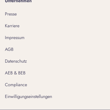
Unternehmen
Presse
Karriere
Impressum
AGB
Datenschutz
AEB & BEB
Compliance
Einwilligungseinstellungen