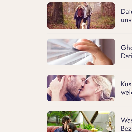
Dat
unv
Gho
Dat
Kus
wel
Was
Bez