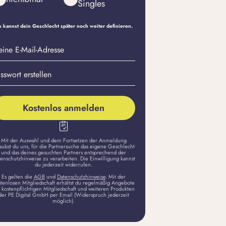
Singles
h einem Date fragen: 6 typgere
 kannst dein Geschlecht später noch weiter definieren.
it es gelingt
eine
sswort
il-
stellen
dresse
Kostenlos anmelden
Mit der Auswahl und dem Fortsetzen der Anmeldung
aubst du uns, für die Partnersuche das eigene Geschlecht
und das deines gesuchten Partners entsprechend der
enschutzhinweise zu verarbeiten. Die Einwilligung kannst
du jederzeit widerrufen.
Es gelten die
AGB
und
Datenschutzhinweise
. Mit der
stenlosen Mitgliedschaft erhältst du regelmäßig Angebote
 kostenpflichtigen Mitgliedschaft und weiteren Produkten
der PE Digital GmbH per Email (Widerspruch jederzeit
möglich).