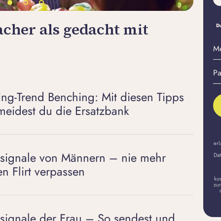
acher als gedacht mit
Nac
Du
dam
M
E-
Pa
Ma
er
A
ing-Trend Benching: Mit diesen Tipps
meidest du die Ersatzbank
erl
rtsignale von Männern – nie mehr
Dat
en Flirt verpassen
ko
zur
rtsignale der Frau – So sendest und