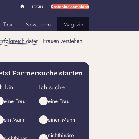
Kostenlos anmelden
LOGIN
Tour
Newsroom
Magazin
Erfolgreich daten
Frauen verstehen
etzt Partnersuche starten
ch bin
Ich suche
eine Frau
eine Frau
ein Mann
einen Mann
nichtbinäre
nichtbinär