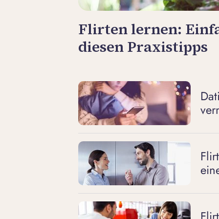
Flirten lernen: Einf
diesen Praxistipps
Dat
ver
Fli
ein
Fli