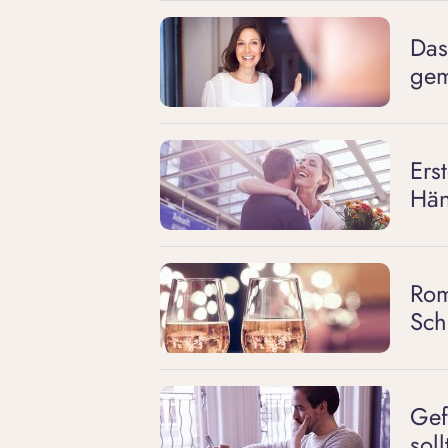
Das
gem
Ers
Hän
Rom
Sch
Gef
sol