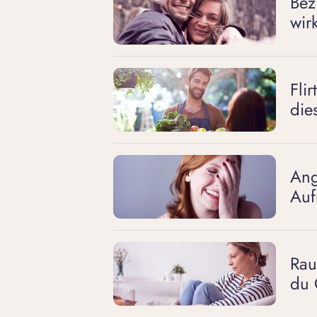
Bez
wir
Fli
die
Ang
Auf
Rau
du 