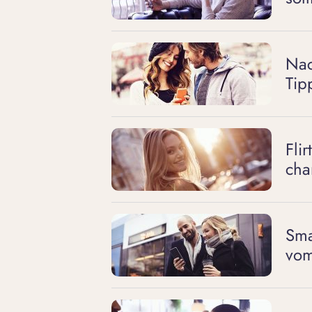
Nac
Tip
Fli
cha
Sma
vom