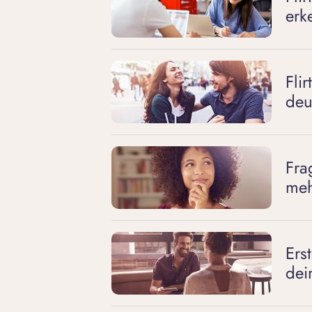
erk
Fli
deut
Fra
meh
Ers
dei