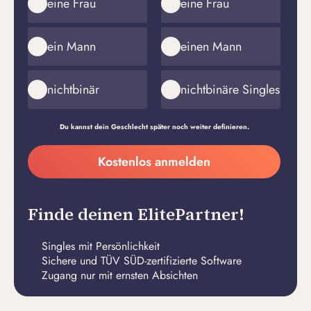
eine Frau
eine Frau
ein Mann
einen Mann
nichtbinär
nichtbinäre Singles
Du kannst dein Geschlecht später noch weiter definieren.
Meine
Kostenlos anmelden
E-
Passwort
Mail-
erstellen
Adresse
Finde deinen ElitePartner!
Singles mit Persönlichkeit
Sichere und TÜV SÜD-zertifizierte Software
Zugang nur mit ernsten Absichten