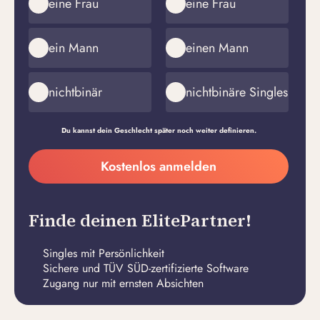
eine Frau
eine Frau
ein Mann
einen Mann
nichtbinär
nichtbinäre Singles
Du kannst dein Geschlecht später noch weiter definieren.
Meine
Kostenlos anmelden
E-
Passwort
Mail-
erstellen
Adresse
Finde deinen ElitePartner!
Singles mit Persönlichkeit
Sichere und TÜV SÜD-zertifizierte Software
Zugang nur mit ernsten Absichten