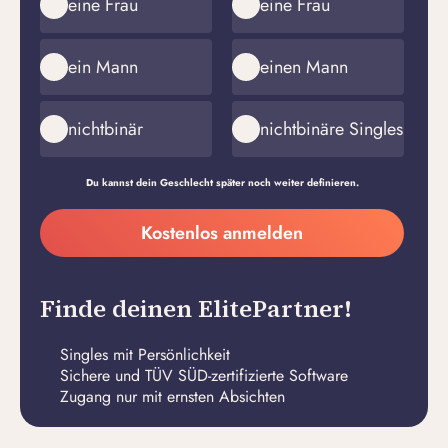
eine Frau
eine Frau
ein Mann
einen Mann
nichtbinär
nichtbinäre Singles
Du kannst dein Geschlecht später noch weiter definieren.
Meine
Kostenlos anmelden
E-
Passwort
Mail-
erstellen
Adresse
Finde deinen ElitePartner!
Singles mit Persönlichkeit
Sichere und TÜV SÜD-zertifizierte Software
Zugang nur mit ernsten Absichten