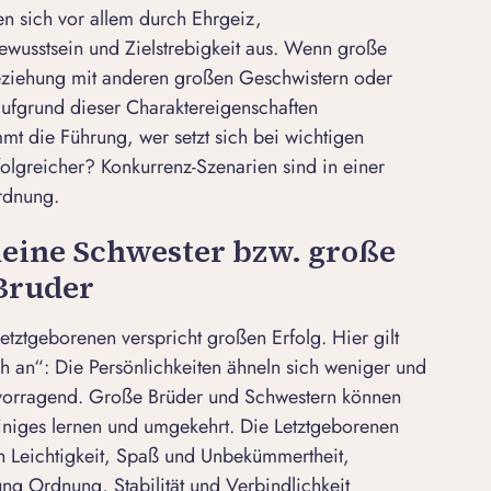
n sich vor allem durch Ehrgeiz,
wusstsein und Zielstrebigkeit aus. Wenn große
eziehung mit anderen großen Geschwistern oder
aufgrund dieser Charaktereigenschaften
t die Führung, wer setzt sich bei wichtigen
folgreicher? Konkurrenz-Szenarien sind in einer
ordnung.
leine Schwester bzw. große
Bruder
Letztgeborenen verspricht großen Erfolg. Hier gilt
 an“: Die Persönlichkeiten ähneln sich weniger und
rvorragend. Große Brüder und Schwestern können
iniges lernen und umgekehrt. Die Letztgeborenen
h Leichtigkeit, Spaß und Unbekümmertheit,
g Ordnung, Stabilität und Verbindlichkeit