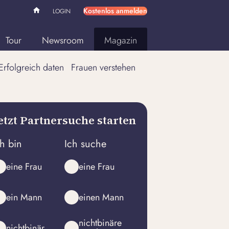
Kostenlos anmelden
LOGIN
Tour
Newsroom
Magazin
Erfolgreich daten
Frauen verstehen
etzt Partnersuche starten
ch bin
Ich suche
eine Frau
eine Frau
ein Mann
einen Mann
nichtbinäre
nichtbinär