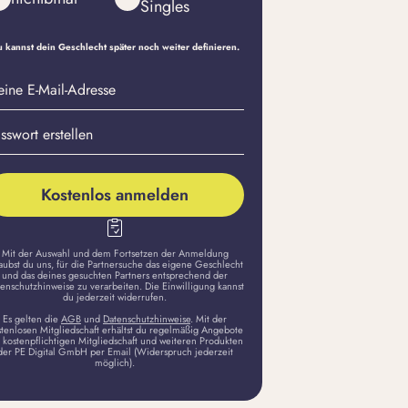
Singles
 kannst dein Geschlecht später noch weiter definieren.
eine
sswort
il-
stellen
dresse
Kostenlos anmelden
Mit der Auswahl und dem Fortsetzen der Anmeldung
aubst du uns, für die Partnersuche das eigene Geschlecht
und das deines gesuchten Partners entsprechend der
enschutzhinweise zu verarbeiten. Die Einwilligung kannst
du jederzeit widerrufen.
Es gelten die
AGB
und
Datenschutzhinweise
. Mit der
stenlosen Mitgliedschaft erhältst du regelmäßig Angebote
 kostenpflichtigen Mitgliedschaft und weiteren Produkten
der PE Digital GmbH per Email (Widerspruch jederzeit
möglich).