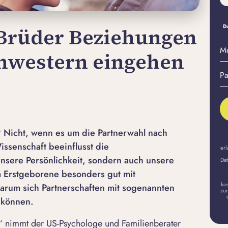
Du
Brüder Beziehungen
M
chwestern eingehen
E-
Pa
Ma
er
A
? Nicht, wenn es um die Partnerwahl nach
issenschaft beeinflusst die
erl
unsere Persönlichkeit, sondern auch unsere
Dat
m Erstgeborene besonders gut mit
ko
rum sich Partnerschaften mit sogenannten
zur
 können.
“ nimmt der US-Psychologe und Familienberater