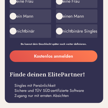
eine Frau
eine Frau
ein Mann
einen Mann
nichtbinär
nichtbinäre Singles
Du kannst dein Geschlecht später noch weiter definieren.
Meine
Kostenlos anmelden
E-
Passwort
Mail-
erstellen
Adresse
Finde deinen ElitePartner!
Singles mit Persönlichkeit
Sichere und TÜV SÜD-zertifizierte Software
Zugang nur mit ernsten Absichten