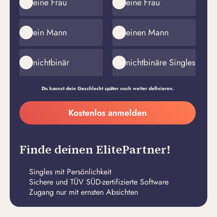
eine Frau
eine Frau
ein Mann
einen Mann
nichtbinär
nichtbinäre Singles
Du kannst dein Geschlecht später noch weiter definieren.
Meine
Kostenlos anmelden
E-
Passwort
Mail-
erstellen
Adresse
Finde deinen ElitePartner!
Singles mit Persönlichkeit
Sichere und TÜV SÜD-zertifizierte Software
Zugang nur mit ernsten Absichten