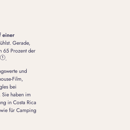
f einer
ühlst. Gerade,
in 65 Prozent der
.
1
ungswerte und
house-Film,
gles bei
. Sie haben im
ng in Costa Rica
n wie für Camping