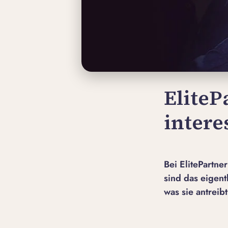
EliteP
inter
Bei ElitePartne
sind das eigent
was sie antreib