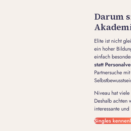
Darum si
Akademi
Elite ist nicht g
ein hoher Bildun
einfach besonder
statt Personalv
Partnersuche mit
Selbstbewusstse
Niveau hat viele
Deshalb achten w
interessante und
Singles kennen