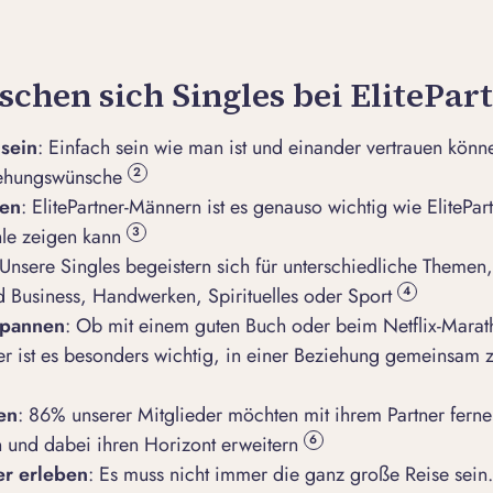
chen sich Singles bei ElitePar
 sein
: Einfach sein wie man ist und einander vertrauen könne
iehungswünsche
2
hen
: ElitePartner-Männern ist es genauso wichtig wie ElitePar
hle zeigen kann
3
 Unsere Singles begeistern sich für unterschiedliche Themen, 
 Business, Handwerken, Spirituelles oder Sport
4
spannen
: Ob mit einem guten Buch oder beim Netflix-Mara
er ist es besonders wichtig, in einer Beziehung gemeinsam 
en
: 86% unserer Mitglieder möchten mit ihrem Partner fern
n und dabei ihren Horizont erweitern
6
r erleben
: Es muss nicht immer die ganz große Reise sein