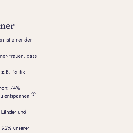
tner
n ist einer der
tner-Frauen, dass
z.B. Politik,
thon: 74%
zu entspannen
5
e Länder und
. 92% unserer