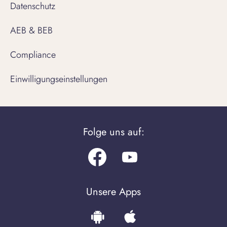
Datenschutz
AEB & BEB
Compliance
Einwilligungseinstellungen
Folge uns auf:
Facebook
Youtube.com
Unsere Apps
Download
Download