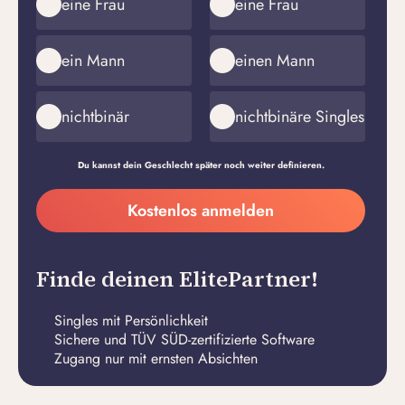
eine Frau
eine Frau
ein Mann
einen Mann
nichtbinär
nichtbinäre Singles
Du kannst dein Geschlecht später noch weiter definieren.
Meine
Kostenlos anmelden
E-
Passwort
Mail-
erstellen
Adresse
Finde deinen ElitePartner!
Singles mit Persönlichkeit
Sichere und TÜV SÜD-zertifizierte Software
Zugang nur mit ernsten Absichten