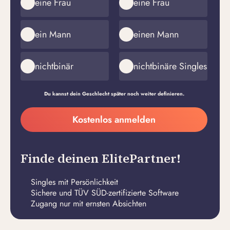
eine Frau
eine Frau
ein Mann
einen Mann
nichtbinär
nichtbinäre Singles
Du kannst dein Geschlecht später noch weiter definieren.
Meine
Kostenlos anmelden
E-
Passwort
Mail-
erstellen
Adresse
Finde deinen ElitePartner!
Singles mit Persönlichkeit
Sichere und TÜV SÜD-zertifizierte Software
Zugang nur mit ernsten Absichten