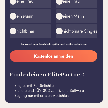
eine Frau
eine Frau
ein Mann
einen Mann
nichtbinär
nichtbinäre Singles
Du kannst dein Geschlecht später noch weiter definieren.
Meine
Kostenlos anmelden
E-
Passwort
Mail-
erstellen
Adresse
Finde deinen ElitePartner!
Singles mit Persönlichkeit
Sichere und TÜV SÜD-zertifizierte Software
Zugang nur mit ernsten Absichten