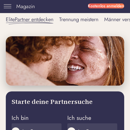
Magazin
Kostenlos anmelden
ElitePartner entdecken
Trennung meistern
Männer ver
Starte deine Partnersuche
Ich bin
Ich suche