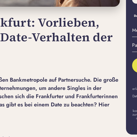
Du
kfurt: Vorlieben,
M
Date-Verhalten der
E-
Pa
Ma
er
A
roßen Bankmetropole auf Partnersuche. Die große
ternehmungen, um andere Singles in der
erl
chen sich die Frankfurter und Frankfurterinnen
Dat
as gibt es bei einem Date zu beachten? Hier
ko
zur