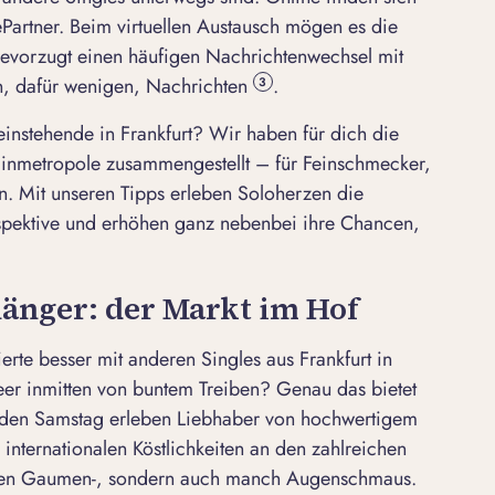
tePartner. Beim virtuellen Austausch mögen es die
 bevorzugt einen häufigen Nachrichtenwechsel mit
n, dafür wenigen, Nachrichten
.
3
leinstehende in Frankfurt? Wir haben für dich die
ainmetropole zusammengestellt – für Feinschmecker,
en. Mit unseren Tipps erleben Soloherzen die
spektive und erhöhen ganz nebenbei ihre Chancen,
hänger: der Markt im Hof
rte besser mit anderen Singles aus Frankfurt in
eer inmitten von buntem Treiben? Genau das bietet
Jeden Samstag erleben Liebhaber von hochwertigem
nternationalen Köstlichkeiten an den zahlreichen
inen Gaumen-, sondern auch manch Augenschmaus.