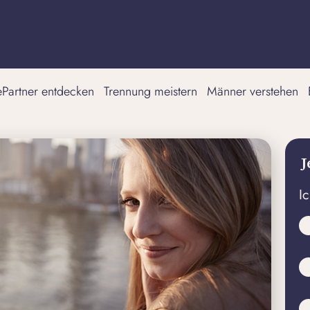
tePartner entdecken
Trennung meistern
Männer verstehen
J
I