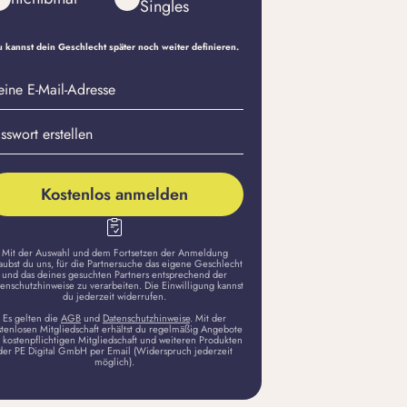
Singles
 kannst dein Geschlecht später noch weiter definieren.
eine
sswort
il-
stellen
dresse
Kostenlos anmelden
Mit der Auswahl und dem Fortsetzen der Anmeldung
aubst du uns, für die Partnersuche das eigene Geschlecht
und das deines gesuchten Partners entsprechend der
enschutzhinweise zu verarbeiten. Die Einwilligung kannst
du jederzeit widerrufen.
Es gelten die
AGB
und
Datenschutzhinweise
. Mit der
stenlosen Mitgliedschaft erhältst du regelmäßig Angebote
 kostenpflichtigen Mitgliedschaft und weiteren Produkten
der PE Digital GmbH per Email (Widerspruch jederzeit
möglich).