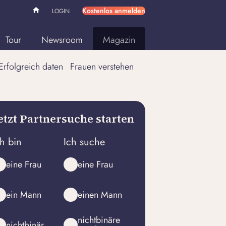
Kostenlos anmelden
LOGIN
Tour
Newsroom
Magazin
Erfolgreich daten
Frauen verstehen
etzt Partnersuche starten
ch bin
Ich suche
eine Frau
eine Frau
ein Mann
einen Mann
nichtbinäre
nichtbinär