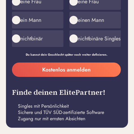
eine Frau
eine Frau
ein Mann
einen Mann
nichtbinär
nichtbinäre Singles
Du kannst dein Geschlecht später noch weiter definieren.
Meine
Kostenlos anmelden
E-
Passwort
Mail-
erstellen
Adresse
Finde deinen ElitePartner!
Singles mit Persönlichkeit
Sichere und TÜV SÜD-zertifizierte Software
Zugang nur mit ernsten Absichten