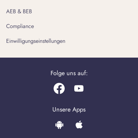
AEB & BEB
Compliance
Einwilligungseinstellungen
Folge uns auf:
Facebook
Youtube.com
Unsere Apps
Download
Download
the
the