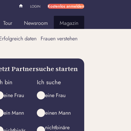
Kostenlos anmelden
LOGIN
Tour
Newsroom
Magazin
Erfolgreich daten
Frauen verstehen
etzt Partnersuche starten
ch bin
Ich suche
eine Frau
eine Frau
ein Mann
einen Mann
nichtbinäre
nichtbinär