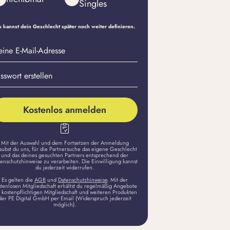
Singles
 kannst dein Geschlecht später noch weiter definieren.
eine
sswort
il-
stellen
dresse
Kostenlos anmelden
Mit der Auswahl und dem Fortsetzen der Anmeldung
aubst du uns, für die Partnersuche das eigene Geschlecht
und das deines gesuchten Partners entsprechend der
enschutzhinweise zu verarbeiten. Die Einwilligung kannst
du jederzeit widerrufen.
Es gelten die
AGB
und
Datenschutzhinweise
. Mit der
stenlosen Mitgliedschaft erhältst du regelmäßig Angebote
 kostenpflichtigen Mitgliedschaft und weiteren Produkten
der PE Digital GmbH per Email (Widerspruch jederzeit
möglich).