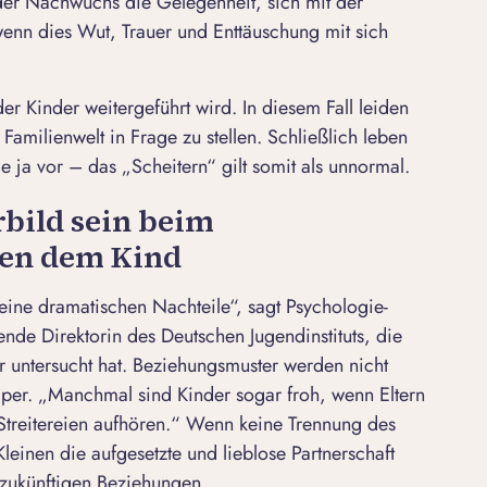
t der Nachwuchs die Gelegenheit, sich mit der
enn dies Wut, Trauer und Enttäuschung mit sich
 Kinder weitergeführt wird. In diesem Fall leiden
le Familienwelt in Frage zu stellen. Schließlich leben
le ja vor – das „Scheitern“ gilt somit als unnormal.
rbild sein beim
en dem Kind
ine dramatischen Nachteile“, sagt Psychologie-
tende Direktorin des Deutschen Jugendinstituts, die
 untersucht hat. Beziehungsmuster werden nicht
lper. „Manchmal sind Kinder sogar froh, wenn Eltern
 Streitereien aufhören.“ Wenn keine Trennung des
leinen die aufgesetzte und lieblose Partnerschaft
n zukünftigen Beziehungen.