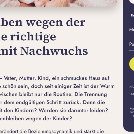
Du
ben wegen der
M
ie richtige
E-
Pa
Ma
 mit Nachwuchs
er
A
 – Vater, Mutter, Kind, ein schmuckes Haus auf
 schön sein, doch seit einiger Zeit ist der Wurm
erl
zwischen bleibt nur die Routine. Die Trennung
Dat
or dem endgültigen Schritt zurück. Denn die
ko
it den Kindern? Werden sie darunter leiden?
zur
mmenbleiben wegen der Kinder?
rändert die Beziehungsdynamik und stärkt die