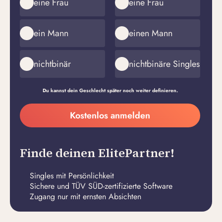
eine Frau
eine Frau
ein Mann
einen Mann
nichtbinär
nichtbinäre Singles
Du kannst dein Geschlecht später noch weiter definieren.
Meine
Kostenlos anmelden
E-
Passwort
Mail-
erstellen
Adresse
Finde deinen ElitePartner!
Singles mit Persönlichkeit
Sichere und TÜV SÜD-zertifizierte Software
Zugang nur mit ernsten Absichten