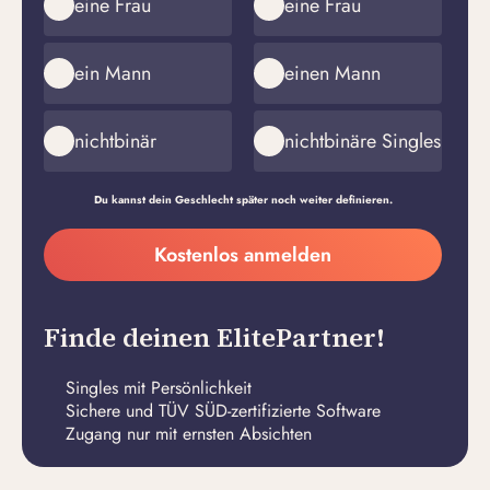
eine Frau
eine Frau
ein Mann
einen Mann
nichtbinär
nichtbinäre Singles
Du kannst dein Geschlecht später noch weiter definieren.
Meine
Kostenlos anmelden
E-
Passwort
Mail-
erstellen
Adresse
Finde deinen ElitePartner!
Singles mit Persönlichkeit
Sichere und TÜV SÜD-zertifizierte Software
Zugang nur mit ernsten Absichten