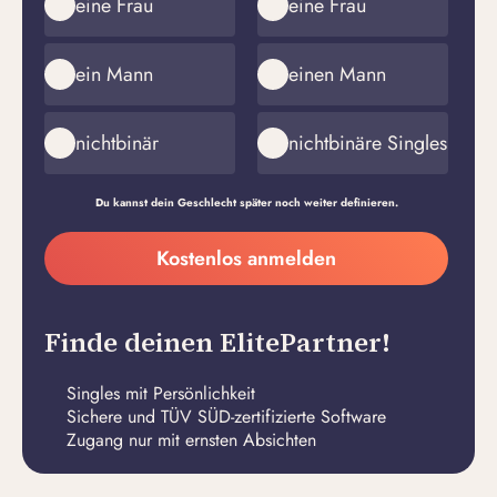
eine Frau
eine Frau
ein Mann
einen Mann
nichtbinär
nichtbinäre Singles
Du kannst dein Geschlecht später noch weiter definieren.
Meine
Kostenlos anmelden
E-
Passwort
Mail-
erstellen
Adresse
Finde deinen ElitePartner!
Singles mit Persönlichkeit
Sichere und TÜV SÜD-zertifizierte Software
Zugang nur mit ernsten Absichten