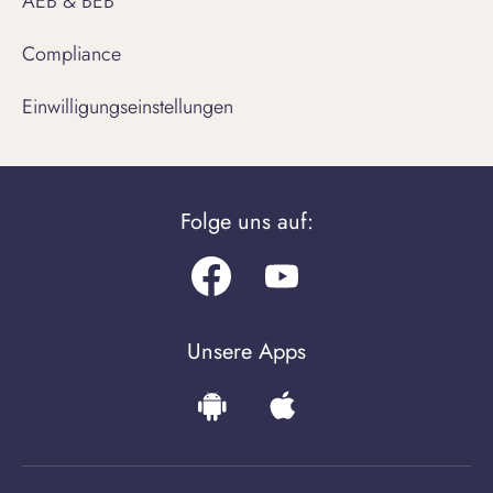
AEB & BEB
Compliance
Einwilligungseinstellungen
Folge uns auf:
Facebook
Youtube.com
Unsere Apps
Download
Download
the
the
Android
iPhone