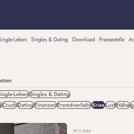
Single-Leben
Singles & Dating
Download
Pressestelle
Ar
setzen
ingle-Leben
Singles & Dating
g
Crush
Dating
Finanzen
Fremdverliebt
Krise
Lust
Nähe
g
29.11.2024