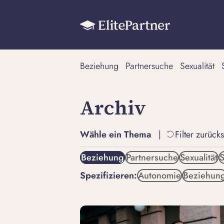
Beziehung
Partnersuche
Sexualität
Archiv
Wähle ein Thema
|
Filter zurück
Beziehung
Partnersuche
Sexualität
S
Spezifizieren:
Autonomie
Beziehun