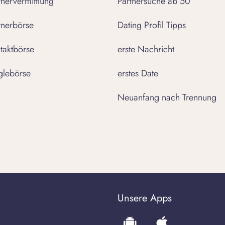
tnervermittlung
Partnersuche ab 50
tnerbörse
Dating Profil Tipps
taktbörse
erste Nachricht
glebörse
erstes Date
Neuanfang nach Trennung
Unsere Apps