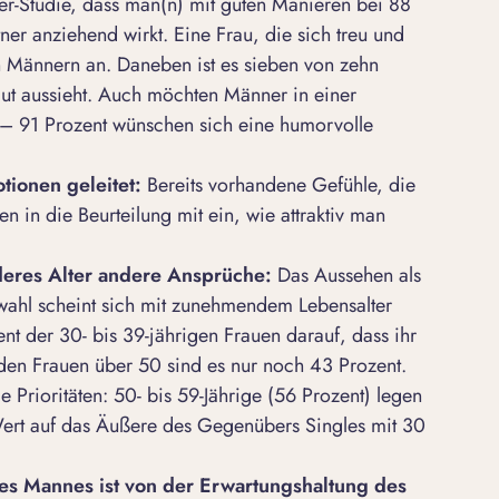
ner-Studie, dass man(n) mit guten Manieren bei 88
tner anziehend wirkt. Eine Frau, die sich treu und
n Männern an. Daneben ist es sieben von zehn
gut aussieht. Auch möchten Männer in einer
 91 Prozent wünschen sich eine humorvolle
otionen geleitet:
Bereits vorhandene Gefühle, die
n in die Beurteilung mit ein, wie attraktiv man
nderes Alter andere Ansprüche:
Das Aussehen als
rwahl scheint sich mit zunehmendem Lebensalter
nt der 30- bis 39-jährigen Frauen darauf, dass ihr
i den Frauen über 50 sind es nur noch 43 Prozent.
 Prioritäten: 50- bis 59-Jährige (56 Prozent) legen
rt auf das Äußere des Gegenübers Singles mit 30
ines Mannes ist von der Erwartungshaltung des