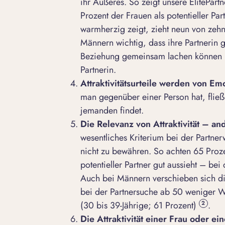
ihr Äußeres. So zeigt unsere ElitePart
Prozent der Frauen als potentieller Par
warmherzig zeigt, zieht neun von zeh
Männern wichtig, dass ihre Partnerin 
Beziehung gemeinsam lachen können –
Partnerin.
Attraktivitätsurteile werden von Em
man gegenüber einer Person hat, fließe
jemanden findet.
Die Relevanz von Attraktivität – a
wesentliches Kriterium bei der Partne
nicht zu bewähren. So achten 65 Proze
potentieller Partner gut aussieht – be
Auch bei Männern verschieben sich die
bei der
Partnersuche ab 50
weniger We
(30 bis 39-Jährige; 61 Prozent)
.
2
Die Attraktivität einer Frau oder e