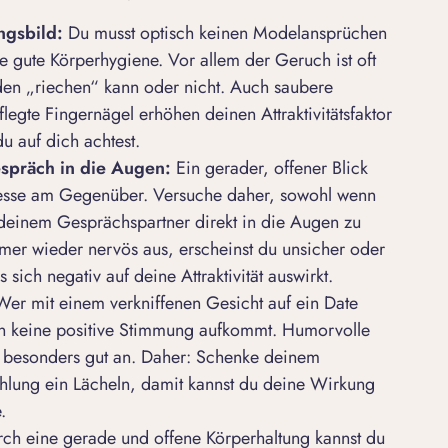
ngsbild:
Du musst optisch keinen Modelansprüchen
ne gute Körperhygiene. Vor allem der Geruch ist oft
en „riechen“ kann oder nicht. Auch saubere
gte Fingernägel erhöhen deinen Attraktivitätsfaktor
 auf dich achtest.
spräch in die Augen:
Ein gerader, offener Blick
teresse am Gegenüber. Versuche daher, sowohl wenn
 deinem Gesprächspartner direkt in die Augen zu
er wieder nervös aus, erscheinst du unsicher oder
 sich negativ auf deine Attraktivität auswirkt.
er mit einem verkniffenen Gesicht auf ein Date
nn keine positive Stimmung aufkommt. Humorvolle
esonders gut an. Daher: Schenke deinem
ahlung
ein Lächeln, damit kannst du deine Wirkung
.
rch eine gerade und offene Körperhaltung kannst du