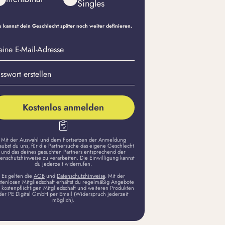
Singles
 kannst dein Geschlecht später noch weiter definieren.
eine
sswort
il-
stellen
dresse
Kostenlos anmelden
Mit der Auswahl und dem Fortsetzen der Anmeldung
aubst du uns, für die Partnersuche das eigene Geschlecht
und das deines gesuchten Partners entsprechend der
enschutzhinweise zu verarbeiten. Die Einwilligung kannst
du jederzeit widerrufen.
Es gelten die
AGB
und
Datenschutzhinweise
. Mit der
stenlosen Mitgliedschaft erhältst du regelmäßig Angebote
 kostenpflichtigen Mitgliedschaft und weiteren Produkten
der PE Digital GmbH per Email (Widerspruch jederzeit
möglich).