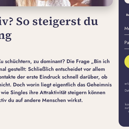
Du
iv? So steigerst du
M
ng
E-
Pa
Ma
er
A
 Zu schüchtern, zu dominant? Die Frage „Bin ich
mal gestellt: Schließlich entscheidet vor allem
ntakte der erste Eindruck schnell darüber, ob
icht. Doch worin liegt eigentlich das Geheimnis
erl
Dat
wie Singles ihre Attraktivität steigern können
aktiv du auf andere Menschen wirkst.
ko
zur