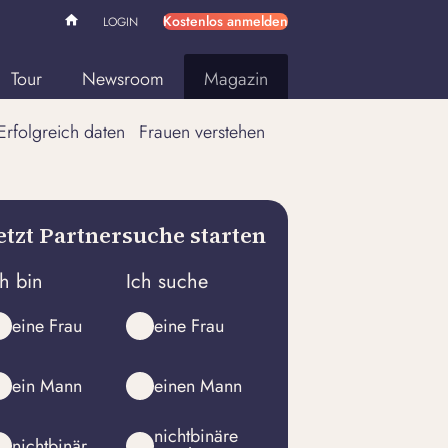
Kostenlos anmelden
LOGIN
Tour
Newsroom
Magazin
Erfolgreich daten
Frauen verstehen
etzt Partnersuche starten
ch bin
Ich suche
eine Frau
eine Frau
ein Mann
einen Mann
nichtbinäre
nichtbinär