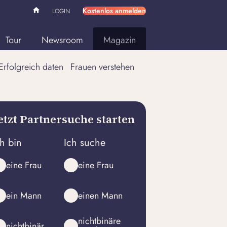
Kostenlos anmelden
LOGIN
Tour
Newsroom
Magazin
Erfolgreich daten
Frauen verstehen
etzt Partnersuche starten
ch bin
Ich suche
eine Frau
eine Frau
ein Mann
einen Mann
nichtbinäre
nichtbinär