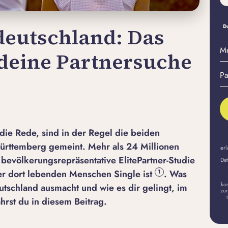
Du
deutschland: Das
M
r deine Partnersuche
E-
Pa
Ma
er
A
die Rede, sind in der Regel die beiden
rttemberg gemeint. Mehr als 24 Millionen
erl
bevölkerungsrepräsentative ElitePartner-Studie
Dat
der dort lebenden Menschen Single ist
. Was
1
ko
utschland ausmacht und wie es dir gelingt, im
zur
hrst du in diesem Beitrag.