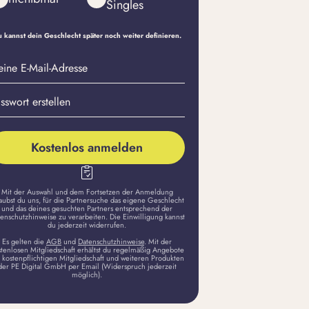
Singles
 kannst dein Geschlecht später noch weiter definieren.
eine
sswort
il-
stellen
dresse
Kostenlos anmelden
Mit der Auswahl und dem Fortsetzen der Anmeldung
aubst du uns, für die Partnersuche das eigene Geschlecht
und das deines gesuchten Partners entsprechend der
enschutzhinweise zu verarbeiten. Die Einwilligung kannst
du jederzeit widerrufen.
Es gelten die
AGB
und
Datenschutzhinweise
. Mit der
stenlosen Mitgliedschaft erhältst du regelmäßig Angebote
 kostenpflichtigen Mitgliedschaft und weiteren Produkten
der PE Digital GmbH per Email (Widerspruch jederzeit
möglich).