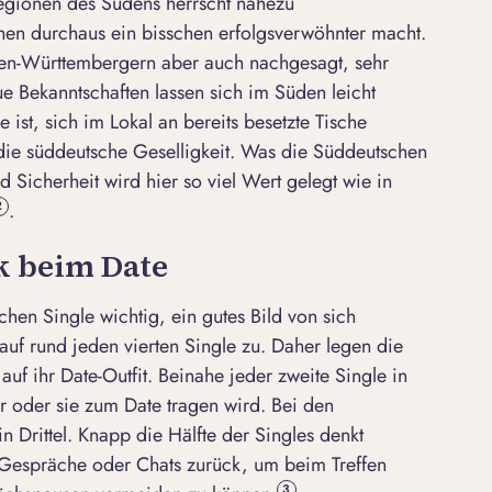
egionen des Südens herrscht nahezu
hen durchaus ein bisschen erfolgsverwöhnter macht.
den-Württembergern aber auch nachgesagt, sehr
ue Bekanntschaften lassen sich im Süden leicht
 ist, sich im Lokal an bereits besetzte Tische
 die süddeutsche Geselligkeit. Was die Süddeutschen
Sicherheit wird hier so viel Wert gelegt wie in
.
2
k beim Date
chen Single wichtig, ein gutes Bild von sich
auf rund jeden vierten Single zu. Daher legen die
auf ihr
Date-Outfit
. Beinahe jeder zweite Single in
r oder sie zum Date tragen wird. Bei den
n Drittel. Knapp die Hälfte der Singles denkt
Gespräche oder Chats zurück, um beim Treffen
3