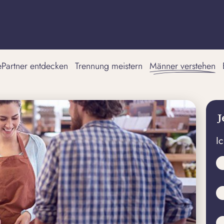
tePartner entdecken
Trennung meistern
Männer verstehen
J
I