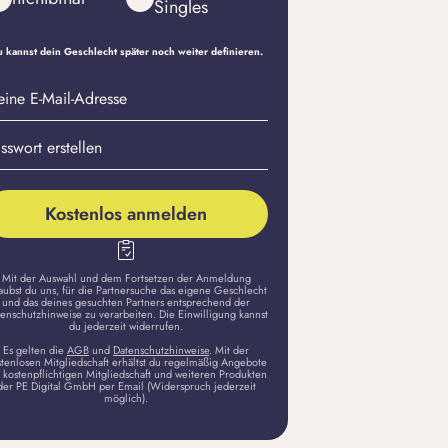
Singles
 kannst dein Geschlecht später noch weiter definieren.
eine
sswort
il-
stellen
dresse
Kostenlos anmelden
Mit der Auswahl und dem Fortsetzen der Anmeldung
aubst du uns, für die Partnersuche das eigene Geschlecht
und das deines gesuchten Partners entsprechend der
enschutzhinweise zu verarbeiten. Die Einwilligung kannst
du jederzeit widerrufen.
Es gelten die
AGB
und
Datenschutzhinweise
. Mit der
stenlosen Mitgliedschaft erhältst du regelmäßig Angebote
 kostenpflichtigen Mitgliedschaft und weiteren Produkten
der PE Digital GmbH per Email (Widerspruch jederzeit
möglich).