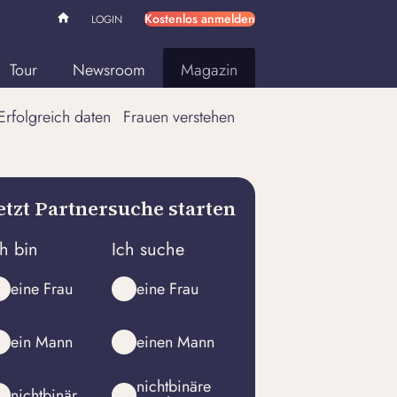
Kostenlos anmelden
LOGIN
Tour
Newsroom
Magazin
Erfolgreich daten
Frauen verstehen
etzt Partnersuche starten
ch bin
Ich suche
eine Frau
eine Frau
ein Mann
einen Mann
nichtbinäre
nichtbinär