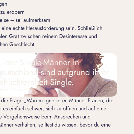
gen
 zu erobern
leise – sei aufmerksam
eine echte Herausforderung sein. Schließlich
len Grat zwischen reinem Desinteresse und
chen Geschlecht.
 der Single-Männer in
eutschland sind aufgrund ihrer
chüchternheit Single.
tePartner-Studie 2018
 die Frage „
Warum ignorieren Männer Frauen, die
t es einfach schwer, sich zu öffnen und auf eine
die Vorgehensweise beim Ansprechen und
nner verhalten, solltest du wissen, bevor du eine