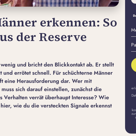
Du
änner erkennen: So
M
aus der Reserve
E-
Pa
Ma
er
A
 wenig und bricht den Blickkontakt ab. Er stellt
 und errötet schnell. Für schüchterne Männer
oft eine Herausforderung dar. Wer mit
muss sich darauf einstellen, zunächst die
erl
Dat
es Verhalten verrät überhaupt Interesse? Wie
hier, wie du die versteckten Signale erkennst
ko
zur