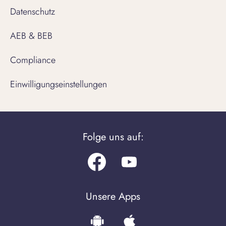
Datenschutz
AEB & BEB
Compliance
Einwilligungseinstellungen
Folge uns auf:
Facebook
Youtube.com
Unsere Apps