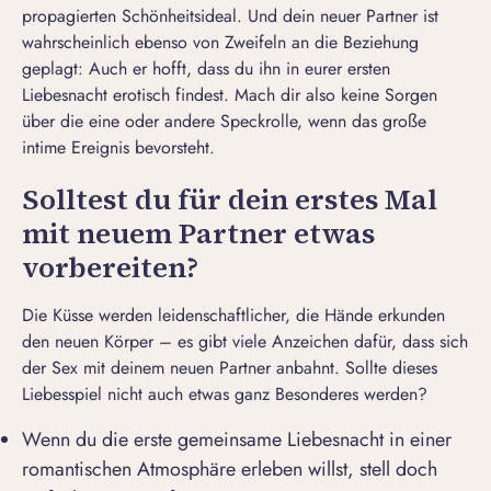
propagierten Schönheitsideal. Und dein neuer Partner ist
wahrscheinlich ebenso von
Zweifeln an die Beziehung
geplagt: Auch er hofft, dass du ihn in eurer ersten
Liebesnacht erotisch findest. Mach dir also keine Sorgen
über die eine oder andere Speckrolle, wenn das große
intime Ereignis bevorsteht.
Solltest du für dein erstes Mal
mit neuem Partner etwas
vorbereiten?
Die Küsse werden leidenschaftlicher, die Hände erkunden
den neuen Körper – es gibt viele Anzeichen dafür, dass sich
der Sex mit deinem neuen Partner anbahnt. Sollte dieses
Liebesspiel nicht auch etwas ganz Besonderes werden?
Wenn du die erste gemeinsame Liebesnacht in einer
romantischen Atmosphäre erleben willst, stell doch