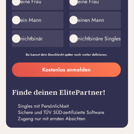
eine Frau
eine Frau
ein Mann
einen Mann
nichtbinär
nichtbinäre Singles
Du kannst dein Geschlecht später noch weiter definieren.
Meine
Kostenlos anmelden
E-
Passwort
Mail-
erstellen
Adresse
Finde deinen ElitePartner!
Singles mit Persönlichkeit
Sichere und TÜV SÜD-zertifizierte Software
Zugang nur mit ernsten Absichten