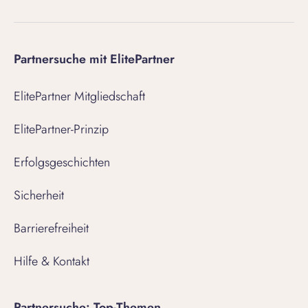
Partnersuche mit ElitePartner
ElitePartner Mitgliedschaft
ElitePartner-Prinzip
Erfolgsgeschichten
Sicherheit
Barrierefreiheit
Hilfe & Kontakt
Partnersuche: Top-Themen