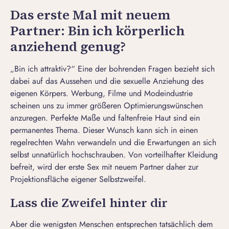
Das erste Mal mit neuem
Partner: Bin ich körperlich
anziehend genug?
„
Bin ich attraktiv?
“ Eine der bohrenden Fragen bezieht sich
dabei auf das Aussehen und die
sexuelle Anziehung
des
eigenen Körpers. Werbung, Filme und Modeindustrie
scheinen uns zu immer größeren Optimierungswünschen
anzuregen. Perfekte Maße und faltenfreie Haut sind ein
permanentes Thema. Dieser Wunsch kann sich in einen
regelrechten Wahn verwandeln und die Erwartungen an sich
selbst unnatürlich hochschrauben. Von vorteilhafter Kleidung
befreit, wird der erste Sex mit neuem Partner daher zur
Projektionsfläche eigener Selbstzweifel.
Lass die Zweifel hinter dir
Aber die wenigsten Menschen entsprechen tatsächlich dem