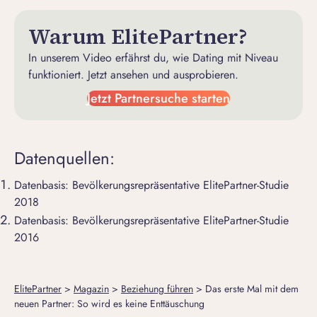
Warum ElitePartner?
In unserem Video erfährst du, wie Dating mit Niveau
funktioniert. Jetzt ansehen und ausprobieren.
Jetzt Partnersuche starten
Datenquellen:
Datenbasis: Bevölkerungsrepräsentative ElitePartner-Studie
2018
Datenbasis: Bevölkerungsrepräsentative ElitePartner-Studie
2016
ElitePartner
>
Magazin
>
Beziehung führen
>
Das erste Mal mit dem
neuen Partner: So wird es keine Enttäuschung