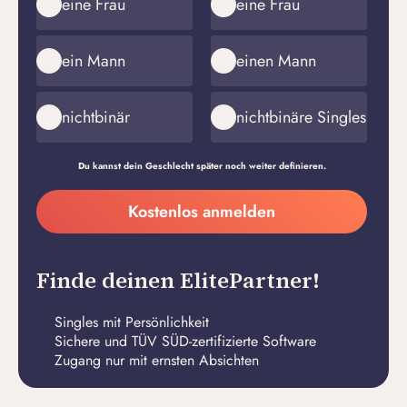
eine Frau
eine Frau
ein Mann
einen Mann
nichtbinär
nichtbinäre Singles
Du kannst dein Geschlecht später noch weiter definieren.
Meine
Kostenlos anmelden
E-
Passwort
Mail-
erstellen
Adresse
Finde deinen ElitePartner!
Singles mit Persönlichkeit
Sichere und TÜV SÜD-zertifizierte Software
Zugang nur mit ernsten Absichten