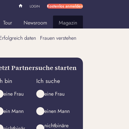
Kostenlos anmelden
LOGIN
Tour
Newsroom
Magazin
Erfolgreich daten
Frauen verstehen
etzt Partnersuche starten
ch bin
Ich suche
eine Frau
eine Frau
ein Mann
einen Mann
nichtbinäre
nichtbinär