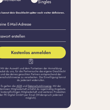
Singles
 kannst dein Geschlecht später noch weiter definieren.
eine
sswort
il-
stellen
dresse
Kostenlos anmelden
Mit der Auswahl und dem Fortsetzen der Anmeldung
aubst du uns, für die Partnersuche das eigene Geschlecht
und das deines gesuchten Partners entsprechend der
enschutzhinweise zu verarbeiten. Die Einwilligung kannst
du jederzeit widerrufen.
Es gelten die
AGB
und
Datenschutzhinweise
. Mit der
stenlosen Mitgliedschaft erhältst du regelmäßig Angebote
 kostenpflichtigen Mitgliedschaft und weiteren Produkten
der PE Digital GmbH per Email (Widerspruch jederzeit
möglich).