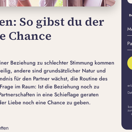
Du
en: So gibst du der
M
ne Chance
E-
Pa
Ma
er
A
 einer Beziehung zu schlechter Stimmung kommen
ilig, andere sind grundsätzlicher Natur und
dnis für den Partner wächst, die Routine des
ie Frage im Raum: Ist die Beziehung noch zu
erl
Dat
artnerschaften in eine Schieflage geraten
der Liebe noch eine Chance zu geben.
ko
zur
tten