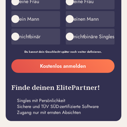
eine Frau
eine Frau
ein Mann
einen Mann
nichtbinär
nichtbinäre Singles
Du kannst dein Geschlecht später noch weiter definieren.
Meine
Kostenlos anmelden
E-
Passwort
Mail-
erstellen
Adresse
Finde deinen ElitePartner!
Singles mit Persönlichkeit
Sichere und TÜV SÜD-zertifizierte Software
Zugang nur mit ernsten Absichten