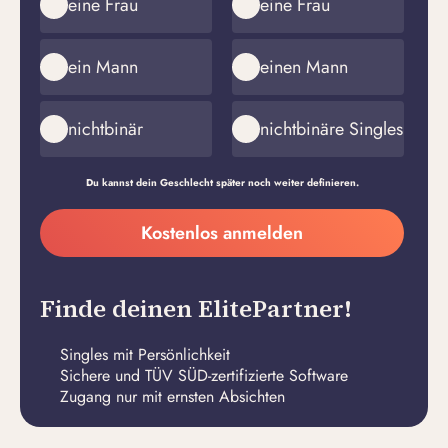
eine Frau
eine Frau
ein Mann
einen Mann
nichtbinär
nichtbinäre Singles
Du kannst dein Geschlecht später noch weiter definieren.
Meine
Kostenlos anmelden
E-
Passwort
Mail-
erstellen
Adresse
Finde deinen ElitePartner!
Singles mit Persönlichkeit
Sichere und TÜV SÜD-zertifizierte Software
Zugang nur mit ernsten Absichten