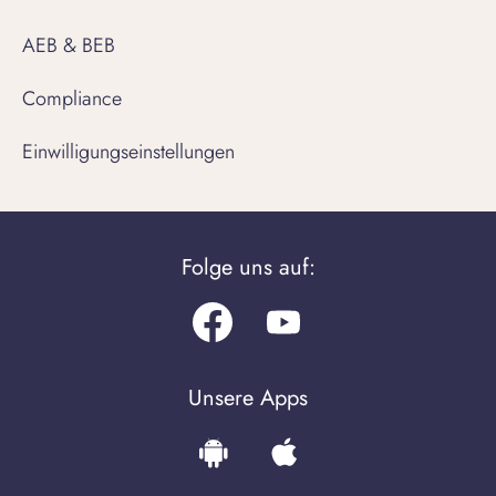
AEB & BEB
Compliance
Einwilligungseinstellungen
Folge uns auf:
Facebook
Youtube.com
Unsere Apps
Download
Download
the
the