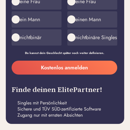
eine Frau
eine Frau
ein Mann
einen Mann
nichtbinär
nichtbinäre Singles
Du kannst dein Geschlecht später noch weiter definieren.
Meine
Kostenlos anmelden
E-
Passwort
Mail-
erstellen
Adresse
Finde deinen ElitePartner!
Singles mit Persönlichkeit
Sichere und TÜV SÜD-zertifizierte Software
Zugang nur mit ernsten Absichten