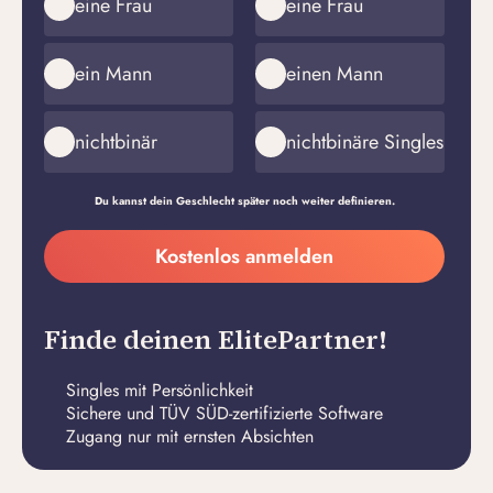
eine Frau
eine Frau
ein Mann
einen Mann
nichtbinär
nichtbinäre Singles
Du kannst dein Geschlecht später noch weiter definieren.
Meine
Kostenlos anmelden
E-
Passwort
Mail-
erstellen
Adresse
Finde deinen ElitePartner!
Singles mit Persönlichkeit
Sichere und TÜV SÜD-zertifizierte Software
Zugang nur mit ernsten Absichten